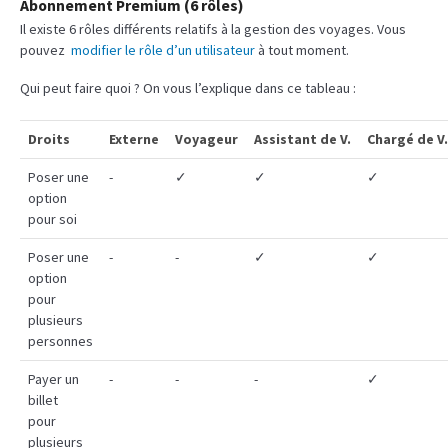
Abonnement Premium (6 rôles)
Il existe 6 rôles différents relatifs à la gestion des voyages. Vous
pouvez
modifier le rôle d’un utilisateur
à tout moment.
Qui peut faire quoi ? On vous l’explique dans ce tableau :
Droits
Externe
Voyageur
Assistant de V.
Chargé de V.
Poser une
-
✓
✓
✓
option
pour soi
Poser une
-
-
✓
✓
option
pour
plusieurs
personnes
Payer un
-
-
-
✓
billet
pour
plusieurs